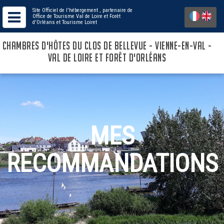
Site Officiel de l'hébergement
, partenaire de
Office de Tourisme Val de Loire et Forêt
d'Orléans
et Tourisme Loiret
CHAMBRES D'HÔTES DU CLOS DE BELLEVUE - VIENNE-EN-VAL -
VAL DE LOIRE ET FORÊT D'ORLÉANS
MES
RECOMMANDATIONS